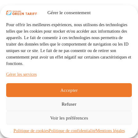
Gérer le consentement
Pour offrir les meilleures expériences, nous utilisons des technologies
telles que les cookies pour stocker et/ou accéder aux informations des
appareils. Le fait de consentir à ces technologies nous permettra de
traiter des données telles que le comportement de navigation ou les ID
uniques sur ce site. Le fait de ne pas consentir ou de retirer son
consentement peut avoir un effet négatif sur certaines caractéristiques et
fonctions.
Gérer les services
Accepter
Refuser
Accueil
Auto Consommation Collective
Voir les préférences
Communautés
À propos
Contact
Mentions légales
Politique de confidentialité
Politique de cookies (UE)
Politique de cookies
Politique de confidentialité
Mentions légales
Copyright © 2026 - IRISOLARIS. Tous droits réservés.