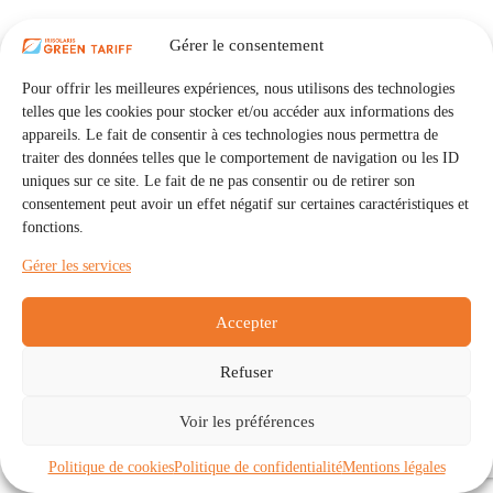
Gérer le consentement
Pour offrir les meilleures expériences, nous utilisons des technologies
telles que les cookies pour stocker et/ou accéder aux informations des
appareils. Le fait de consentir à ces technologies nous permettra de
traiter des données telles que le comportement de navigation ou les ID
uniques sur ce site. Le fait de ne pas consentir ou de retirer son
consentement peut avoir un effet négatif sur certaines caractéristiques et
fonctions.
Gérer les services
Accepter
Refuser
Accueil
Auto Consommation Collective
Voir les préférences
Communautés
À propos
Contact
Mentions légales
Politique de confidentialité
Politique de cookies (UE)
Politique de cookies
Politique de confidentialité
Mentions légales
Copyright © 2026 - IRISOLARIS. Tous droits réservés.