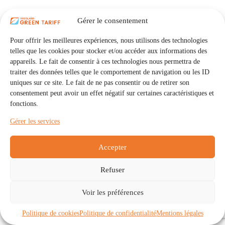
Gérer le consentement
Pour offrir les meilleures expériences, nous utilisons des technologies
telles que les cookies pour stocker et/ou accéder aux informations des
appareils. Le fait de consentir à ces technologies nous permettra de
traiter des données telles que le comportement de navigation ou les ID
uniques sur ce site. Le fait de ne pas consentir ou de retirer son
consentement peut avoir un effet négatif sur certaines caractéristiques et
fonctions.
Gérer les services
Accepter
Refuser
Accueil
Auto Consommation Collective
Voir les préférences
Communautés
À propos
Contact
Mentions légales
Politique de confidentialité
Politique de cookies (UE)
Politique de cookies
Politique de confidentialité
Mentions légales
Copyright © 2026 - IRISOLARIS. Tous droits réservés.