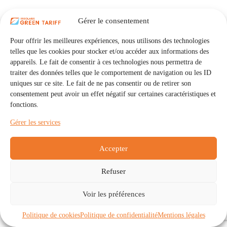
Gérer le consentement
Pour offrir les meilleures expériences, nous utilisons des technologies
telles que les cookies pour stocker et/ou accéder aux informations des
appareils. Le fait de consentir à ces technologies nous permettra de
traiter des données telles que le comportement de navigation ou les ID
uniques sur ce site. Le fait de ne pas consentir ou de retirer son
consentement peut avoir un effet négatif sur certaines caractéristiques et
fonctions.
Gérer les services
Accepter
Refuser
Accueil
Auto Consommation Collective
Voir les préférences
Communautés
À propos
Contact
Mentions légales
Politique de confidentialité
Politique de cookies (UE)
Politique de cookies
Politique de confidentialité
Mentions légales
Copyright © 2026 - IRISOLARIS. Tous droits réservés.