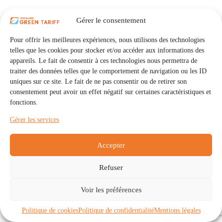
Gérer le consentement
Pour offrir les meilleures expériences, nous utilisons des technologies
telles que les cookies pour stocker et/ou accéder aux informations des
appareils. Le fait de consentir à ces technologies nous permettra de
traiter des données telles que le comportement de navigation ou les ID
uniques sur ce site. Le fait de ne pas consentir ou de retirer son
consentement peut avoir un effet négatif sur certaines caractéristiques et
fonctions.
Gérer les services
Accepter
Refuser
Accueil
Auto Consommation Collective
Voir les préférences
Communautés
À propos
Contact
Mentions légales
Politique de confidentialité
Politique de cookies (UE)
Politique de cookies
Politique de confidentialité
Mentions légales
Copyright © 2026 - IRISOLARIS. Tous droits réservés.