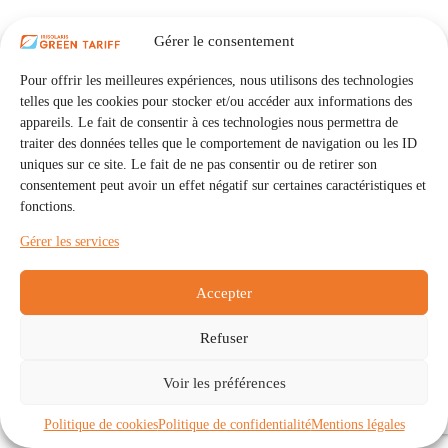
Gérer le consentement
Pour offrir les meilleures expériences, nous utilisons des technologies
telles que les cookies pour stocker et/ou accéder aux informations des
appareils. Le fait de consentir à ces technologies nous permettra de
traiter des données telles que le comportement de navigation ou les ID
uniques sur ce site. Le fait de ne pas consentir ou de retirer son
consentement peut avoir un effet négatif sur certaines caractéristiques et
fonctions.
Gérer les services
Accepter
Refuser
Accueil
Auto Consommation Collective
Voir les préférences
Communautés
À propos
Contact
Mentions légales
Politique de confidentialité
Politique de cookies (UE)
Politique de cookies
Politique de confidentialité
Mentions légales
Copyright © 2026 - IRISOLARIS. Tous droits réservés.