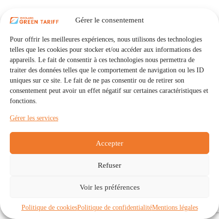
Gérer le consentement
Pour offrir les meilleures expériences, nous utilisons des technologies
telles que les cookies pour stocker et/ou accéder aux informations des
appareils. Le fait de consentir à ces technologies nous permettra de
traiter des données telles que le comportement de navigation ou les ID
uniques sur ce site. Le fait de ne pas consentir ou de retirer son
consentement peut avoir un effet négatif sur certaines caractéristiques et
fonctions.
Gérer les services
Accepter
Refuser
Accueil
Auto Consommation Collective
Voir les préférences
Communautés
À propos
Contact
Mentions légales
Politique de confidentialité
Politique de cookies (UE)
Politique de cookies
Politique de confidentialité
Mentions légales
Copyright © 2026 - IRISOLARIS. Tous droits réservés.