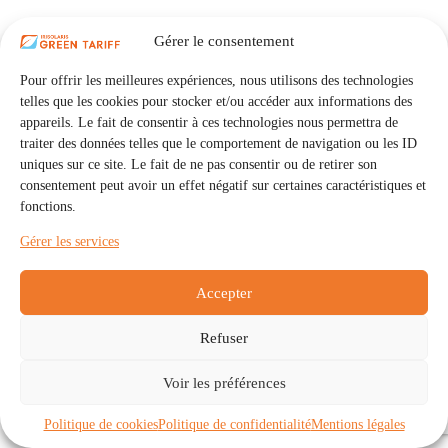
Gérer le consentement
Pour offrir les meilleures expériences, nous utilisons des technologies
telles que les cookies pour stocker et/ou accéder aux informations des
appareils. Le fait de consentir à ces technologies nous permettra de
traiter des données telles que le comportement de navigation ou les ID
uniques sur ce site. Le fait de ne pas consentir ou de retirer son
consentement peut avoir un effet négatif sur certaines caractéristiques et
fonctions.
Gérer les services
Accepter
Refuser
Accueil
Auto Consommation Collective
Voir les préférences
Communautés
À propos
Contact
Mentions légales
Politique de confidentialité
Politique de cookies (UE)
Politique de cookies
Politique de confidentialité
Mentions légales
Copyright © 2026 - IRISOLARIS. Tous droits réservés.