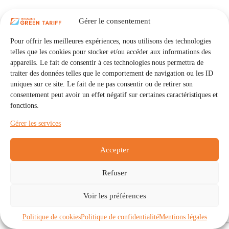
Gérer le consentement
Pour offrir les meilleures expériences, nous utilisons des technologies
telles que les cookies pour stocker et/ou accéder aux informations des
appareils. Le fait de consentir à ces technologies nous permettra de
traiter des données telles que le comportement de navigation ou les ID
uniques sur ce site. Le fait de ne pas consentir ou de retirer son
consentement peut avoir un effet négatif sur certaines caractéristiques et
fonctions.
Gérer les services
Accepter
Refuser
Accueil
Auto Consommation Collective
Voir les préférences
Communautés
À propos
Contact
Mentions légales
Politique de confidentialité
Politique de cookies (UE)
Politique de cookies
Politique de confidentialité
Mentions légales
Copyright © 2026 - IRISOLARIS. Tous droits réservés.