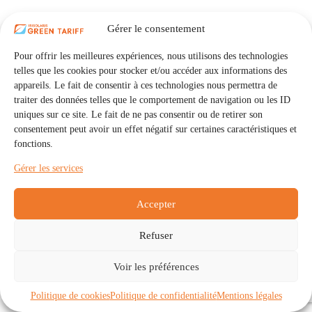
Gérer le consentement
Pour offrir les meilleures expériences, nous utilisons des technologies
telles que les cookies pour stocker et/ou accéder aux informations des
appareils. Le fait de consentir à ces technologies nous permettra de
traiter des données telles que le comportement de navigation ou les ID
uniques sur ce site. Le fait de ne pas consentir ou de retirer son
consentement peut avoir un effet négatif sur certaines caractéristiques et
fonctions.
Gérer les services
Accepter
Refuser
Accueil
Auto Consommation Collective
Voir les préférences
Communautés
À propos
Contact
Mentions légales
Politique de confidentialité
Politique de cookies (UE)
Politique de cookies
Politique de confidentialité
Mentions légales
Copyright © 2026 - IRISOLARIS. Tous droits réservés.