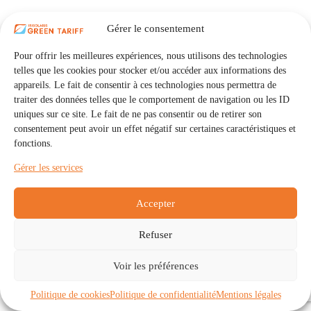
Gérer le consentement
Pour offrir les meilleures expériences, nous utilisons des technologies
telles que les cookies pour stocker et/ou accéder aux informations des
appareils. Le fait de consentir à ces technologies nous permettra de
traiter des données telles que le comportement de navigation ou les ID
uniques sur ce site. Le fait de ne pas consentir ou de retirer son
consentement peut avoir un effet négatif sur certaines caractéristiques et
fonctions.
Gérer les services
Accepter
Refuser
Accueil
Auto Consommation Collective
Voir les préférences
Communautés
À propos
Contact
Mentions légales
Politique de confidentialité
Politique de cookies (UE)
Politique de cookies
Politique de confidentialité
Mentions légales
Copyright © 2026 - IRISOLARIS. Tous droits réservés.