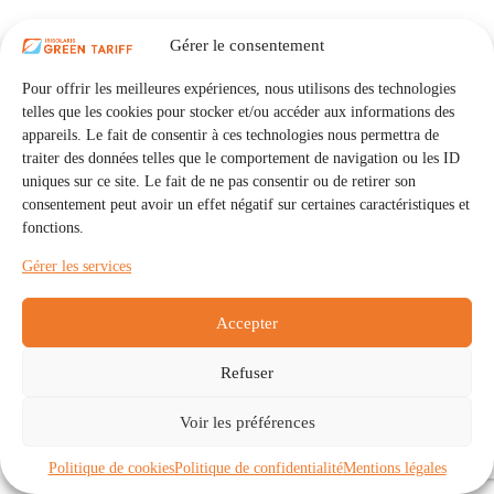
Gérer le consentement
Pour offrir les meilleures expériences, nous utilisons des technologies
telles que les cookies pour stocker et/ou accéder aux informations des
appareils. Le fait de consentir à ces technologies nous permettra de
traiter des données telles que le comportement de navigation ou les ID
uniques sur ce site. Le fait de ne pas consentir ou de retirer son
consentement peut avoir un effet négatif sur certaines caractéristiques et
fonctions.
Gérer les services
Accepter
Refuser
Accueil
Auto Consommation Collective
Voir les préférences
Communautés
À propos
Contact
Mentions légales
Politique de confidentialité
Politique de cookies (UE)
Politique de cookies
Politique de confidentialité
Mentions légales
Copyright © 2026 - IRISOLARIS. Tous droits réservés.