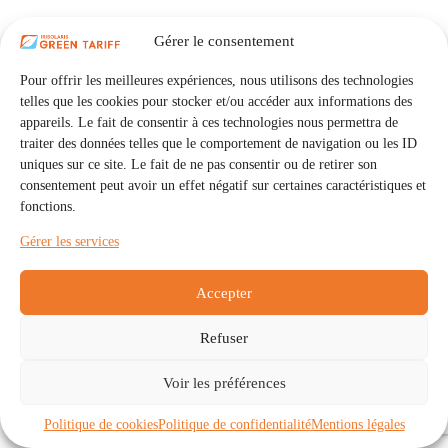
Gérer le consentement
Pour offrir les meilleures expériences, nous utilisons des technologies
telles que les cookies pour stocker et/ou accéder aux informations des
appareils. Le fait de consentir à ces technologies nous permettra de
traiter des données telles que le comportement de navigation ou les ID
uniques sur ce site. Le fait de ne pas consentir ou de retirer son
consentement peut avoir un effet négatif sur certaines caractéristiques et
fonctions.
Gérer les services
Accepter
Refuser
Accueil
Auto Consommation Collective
Voir les préférences
Communautés
À propos
Contact
Mentions légales
Politique de confidentialité
Politique de cookies (UE)
Politique de cookies
Politique de confidentialité
Mentions légales
Copyright © 2026 - IRISOLARIS. Tous droits réservés.