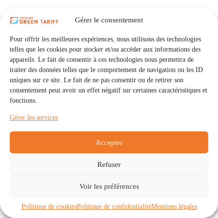
Gérer le consentement
Pour offrir les meilleures expériences, nous utilisons des technologies
telles que les cookies pour stocker et/ou accéder aux informations des
appareils. Le fait de consentir à ces technologies nous permettra de
traiter des données telles que le comportement de navigation ou les ID
uniques sur ce site. Le fait de ne pas consentir ou de retirer son
consentement peut avoir un effet négatif sur certaines caractéristiques et
fonctions.
Gérer les services
Accepter
Refuser
Accueil
Auto Consommation Collective
Voir les préférences
Communautés
À propos
Contact
Mentions légales
Politique de confidentialité
Politique de cookies (UE)
Politique de cookies
Politique de confidentialité
Mentions légales
Copyright © 2026 - IRISOLARIS. Tous droits réservés.