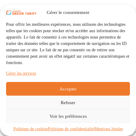
Gérer le consentement
Pour offrir les meilleures expériences, nous utilisons des technologies
telles que les cookies pour stocker et/ou accéder aux informations des
appareils. Le fait de consentir à ces technologies nous permettra de
traiter des données telles que le comportement de navigation ou les ID
uniques sur ce site. Le fait de ne pas consentir ou de retirer son
consentement peut avoir un effet négatif sur certaines caractéristiques et
fonctions.
Gérer les services
Accepter
Refuser
Accueil
Auto Consommation Collective
Voir les préférences
Communautés
À propos
Contact
Mentions légales
Politique de confidentialité
Politique de cookies (UE)
Politique de cookies
Politique de confidentialité
Mentions légales
Copyright © 2026 - IRISOLARIS. Tous droits réservés.