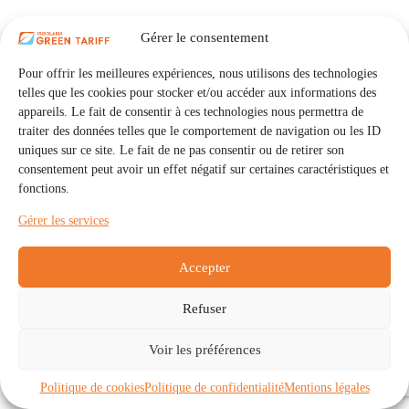
Gérer le consentement
Pour offrir les meilleures expériences, nous utilisons des technologies
telles que les cookies pour stocker et/ou accéder aux informations des
appareils. Le fait de consentir à ces technologies nous permettra de
traiter des données telles que le comportement de navigation ou les ID
uniques sur ce site. Le fait de ne pas consentir ou de retirer son
consentement peut avoir un effet négatif sur certaines caractéristiques et
fonctions.
Gérer les services
Accepter
Refuser
Accueil
Auto Consommation Collective
Voir les préférences
Communautés
À propos
Contact
Mentions légales
Politique de confidentialité
Politique de cookies (UE)
Politique de cookies
Politique de confidentialité
Mentions légales
Copyright © 2026 - IRISOLARIS. Tous droits réservés.