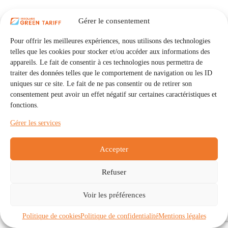
Gérer le consentement
Pour offrir les meilleures expériences, nous utilisons des technologies
telles que les cookies pour stocker et/ou accéder aux informations des
appareils. Le fait de consentir à ces technologies nous permettra de
traiter des données telles que le comportement de navigation ou les ID
uniques sur ce site. Le fait de ne pas consentir ou de retirer son
consentement peut avoir un effet négatif sur certaines caractéristiques et
fonctions.
Gérer les services
Accepter
Refuser
Accueil
Auto Consommation Collective
Voir les préférences
Communautés
À propos
Contact
Mentions légales
Politique de confidentialité
Politique de cookies (UE)
Politique de cookies
Politique de confidentialité
Mentions légales
Copyright © 2026 - IRISOLARIS. Tous droits réservés.