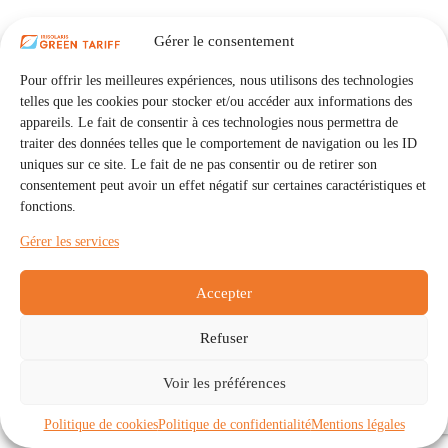
Gérer le consentement
Pour offrir les meilleures expériences, nous utilisons des technologies
telles que les cookies pour stocker et/ou accéder aux informations des
appareils. Le fait de consentir à ces technologies nous permettra de
traiter des données telles que le comportement de navigation ou les ID
uniques sur ce site. Le fait de ne pas consentir ou de retirer son
consentement peut avoir un effet négatif sur certaines caractéristiques et
fonctions.
Gérer les services
Accepter
Refuser
Accueil
Auto Consommation Collective
Voir les préférences
Communautés
À propos
Contact
Mentions légales
Politique de confidentialité
Politique de cookies (UE)
Politique de cookies
Politique de confidentialité
Mentions légales
Copyright © 2026 - IRISOLARIS. Tous droits réservés.