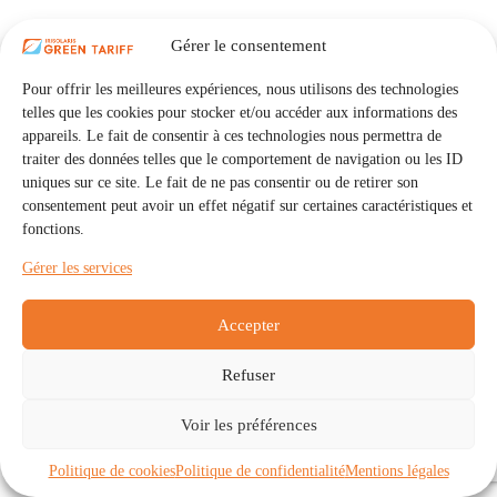
Gérer le consentement
Pour offrir les meilleures expériences, nous utilisons des technologies
telles que les cookies pour stocker et/ou accéder aux informations des
appareils. Le fait de consentir à ces technologies nous permettra de
traiter des données telles que le comportement de navigation ou les ID
uniques sur ce site. Le fait de ne pas consentir ou de retirer son
consentement peut avoir un effet négatif sur certaines caractéristiques et
fonctions.
Gérer les services
Accepter
Refuser
Accueil
Auto Consommation Collective
Voir les préférences
Communautés
À propos
Contact
Mentions légales
Politique de confidentialité
Politique de cookies (UE)
Politique de cookies
Politique de confidentialité
Mentions légales
Copyright © 2026 - IRISOLARIS. Tous droits réservés.