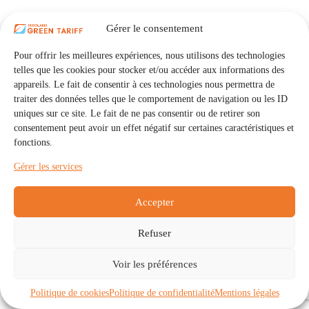
Gérer le consentement
Pour offrir les meilleures expériences, nous utilisons des technologies
telles que les cookies pour stocker et/ou accéder aux informations des
appareils. Le fait de consentir à ces technologies nous permettra de
traiter des données telles que le comportement de navigation ou les ID
uniques sur ce site. Le fait de ne pas consentir ou de retirer son
consentement peut avoir un effet négatif sur certaines caractéristiques et
fonctions.
Gérer les services
Accepter
Refuser
Accueil
Auto Consommation Collective
Voir les préférences
Communautés
À propos
Contact
Mentions légales
Politique de confidentialité
Politique de cookies (UE)
Politique de cookies
Politique de confidentialité
Mentions légales
Copyright © 2026 - IRISOLARIS. Tous droits réservés.