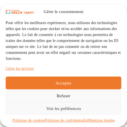
Gérer le consentement
Pour offrir les meilleures expériences, nous utilisons des technologies
telles que les cookies pour stocker et/ou accéder aux informations des
appareils. Le fait de consentir à ces technologies nous permettra de
traiter des données telles que le comportement de navigation ou les ID
uniques sur ce site. Le fait de ne pas consentir ou de retirer son
consentement peut avoir un effet négatif sur certaines caractéristiques et
fonctions.
Gérer les services
Accepter
Refuser
Accueil
Auto Consommation Collective
Voir les préférences
Communautés
À propos
Contact
Mentions légales
Politique de confidentialité
Politique de cookies (UE)
Politique de cookies
Politique de confidentialité
Mentions légales
Copyright © 2026 - IRISOLARIS. Tous droits réservés.