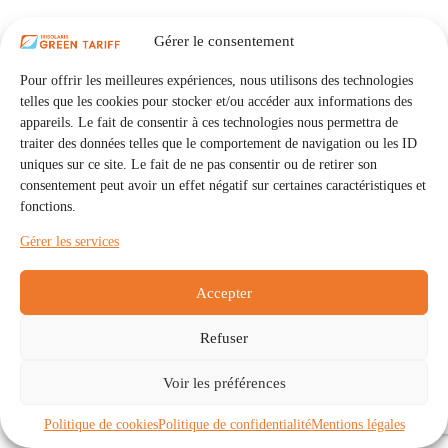
Gérer le consentement
Pour offrir les meilleures expériences, nous utilisons des technologies
telles que les cookies pour stocker et/ou accéder aux informations des
appareils. Le fait de consentir à ces technologies nous permettra de
traiter des données telles que le comportement de navigation ou les ID
uniques sur ce site. Le fait de ne pas consentir ou de retirer son
consentement peut avoir un effet négatif sur certaines caractéristiques et
fonctions.
Gérer les services
Accepter
Refuser
Accueil
Auto Consommation Collective
Voir les préférences
Communautés
À propos
Contact
Mentions légales
Politique de confidentialité
Politique de cookies (UE)
Politique de cookies
Politique de confidentialité
Mentions légales
Copyright © 2026 - IRISOLARIS. Tous droits réservés.