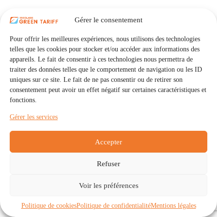
Gérer le consentement
Pour offrir les meilleures expériences, nous utilisons des technologies
telles que les cookies pour stocker et/ou accéder aux informations des
appareils. Le fait de consentir à ces technologies nous permettra de
traiter des données telles que le comportement de navigation ou les ID
uniques sur ce site. Le fait de ne pas consentir ou de retirer son
consentement peut avoir un effet négatif sur certaines caractéristiques et
fonctions.
Gérer les services
Accepter
Refuser
Accueil
Auto Consommation Collective
Voir les préférences
Communautés
À propos
Contact
Mentions légales
Politique de confidentialité
Politique de cookies (UE)
Politique de cookies
Politique de confidentialité
Mentions légales
Copyright © 2026 - IRISOLARIS. Tous droits réservés.