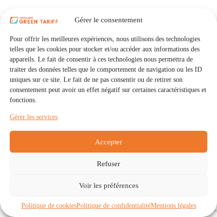
Gérer le consentement
Pour offrir les meilleures expériences, nous utilisons des technologies
telles que les cookies pour stocker et/ou accéder aux informations des
appareils. Le fait de consentir à ces technologies nous permettra de
traiter des données telles que le comportement de navigation ou les ID
uniques sur ce site. Le fait de ne pas consentir ou de retirer son
consentement peut avoir un effet négatif sur certaines caractéristiques et
fonctions.
Gérer les services
Accepter
Refuser
Accueil
Auto Consommation Collective
Voir les préférences
Communautés
À propos
Contact
Mentions légales
Politique de confidentialité
Politique de cookies (UE)
Politique de cookies
Politique de confidentialité
Mentions légales
Copyright © 2026 - IRISOLARIS. Tous droits réservés.