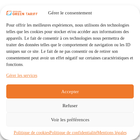
Gérer le consentement
Pour offrir les meilleures expériences, nous utilisons des technologies
telles que les cookies pour stocker et/ou accéder aux informations des
appareils. Le fait de consentir à ces technologies nous permettra de
traiter des données telles que le comportement de navigation ou les ID
uniques sur ce site. Le fait de ne pas consentir ou de retirer son
consentement peut avoir un effet négatif sur certaines caractéristiques et
fonctions.
Gérer les services
Accepter
Refuser
Accueil
Auto Consommation Collective
Voir les préférences
Communautés
À propos
Contact
Mentions légales
Politique de confidentialité
Politique de cookies (UE)
Politique de cookies
Politique de confidentialité
Mentions légales
Copyright © 2026 - IRISOLARIS. Tous droits réservés.