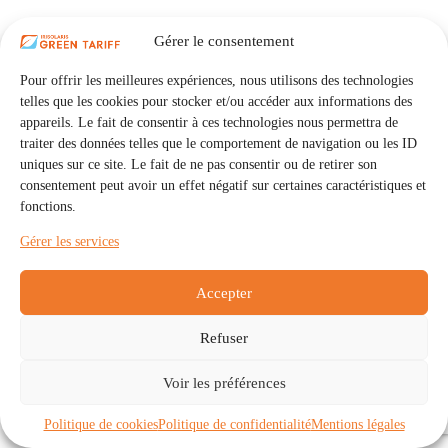
Gérer le consentement
Pour offrir les meilleures expériences, nous utilisons des technologies
telles que les cookies pour stocker et/ou accéder aux informations des
appareils. Le fait de consentir à ces technologies nous permettra de
traiter des données telles que le comportement de navigation ou les ID
uniques sur ce site. Le fait de ne pas consentir ou de retirer son
consentement peut avoir un effet négatif sur certaines caractéristiques et
fonctions.
Gérer les services
Accepter
Refuser
Accueil
Auto Consommation Collective
Voir les préférences
Communautés
À propos
Contact
Mentions légales
Politique de confidentialité
Politique de cookies (UE)
Politique de cookies
Politique de confidentialité
Mentions légales
Copyright © 2026 - IRISOLARIS. Tous droits réservés.