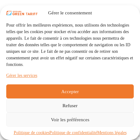
Gérer le consentement
Pour offrir les meilleures expériences, nous utilisons des technologies
telles que les cookies pour stocker et/ou accéder aux informations des
appareils. Le fait de consentir à ces technologies nous permettra de
traiter des données telles que le comportement de navigation ou les ID
uniques sur ce site. Le fait de ne pas consentir ou de retirer son
consentement peut avoir un effet négatif sur certaines caractéristiques et
fonctions.
Gérer les services
Accepter
Refuser
Accueil
Auto Consommation Collective
Voir les préférences
Communautés
À propos
Contact
Mentions légales
Politique de confidentialité
Politique de cookies (UE)
Politique de cookies
Politique de confidentialité
Mentions légales
Copyright © 2026 - IRISOLARIS. Tous droits réservés.