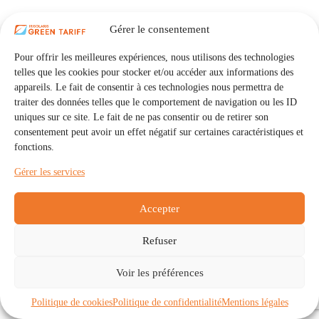
Gérer le consentement
Pour offrir les meilleures expériences, nous utilisons des technologies
telles que les cookies pour stocker et/ou accéder aux informations des
appareils. Le fait de consentir à ces technologies nous permettra de
traiter des données telles que le comportement de navigation ou les ID
uniques sur ce site. Le fait de ne pas consentir ou de retirer son
consentement peut avoir un effet négatif sur certaines caractéristiques et
fonctions.
Gérer les services
Accepter
Refuser
Accueil
Auto Consommation Collective
Voir les préférences
Communautés
À propos
Contact
Mentions légales
Politique de confidentialité
Politique de cookies (UE)
Politique de cookies
Politique de confidentialité
Mentions légales
Copyright © 2026 - IRISOLARIS. Tous droits réservés.