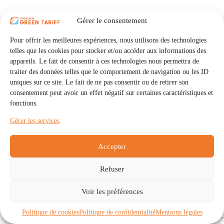
Gérer le consentement
Pour offrir les meilleures expériences, nous utilisons des technologies
telles que les cookies pour stocker et/ou accéder aux informations des
appareils. Le fait de consentir à ces technologies nous permettra de
traiter des données telles que le comportement de navigation ou les ID
uniques sur ce site. Le fait de ne pas consentir ou de retirer son
consentement peut avoir un effet négatif sur certaines caractéristiques et
fonctions.
Gérer les services
Accepter
Refuser
Accueil
Auto Consommation Collective
Voir les préférences
Communautés
À propos
Contact
Mentions légales
Politique de confidentialité
Politique de cookies (UE)
Politique de cookies
Politique de confidentialité
Mentions légales
Copyright © 2026 - IRISOLARIS. Tous droits réservés.