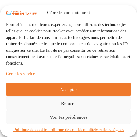
Gérer le consentement
Pour offrir les meilleures expériences, nous utilisons des technologies
telles que les cookies pour stocker et/ou accéder aux informations des
appareils. Le fait de consentir à ces technologies nous permettra de
traiter des données telles que le comportement de navigation ou les ID
uniques sur ce site. Le fait de ne pas consentir ou de retirer son
consentement peut avoir un effet négatif sur certaines caractéristiques et
fonctions.
Gérer les services
Accepter
Refuser
Accueil
Auto Consommation Collective
Voir les préférences
Communautés
À propos
Contact
Mentions légales
Politique de confidentialité
Politique de cookies (UE)
Politique de cookies
Politique de confidentialité
Mentions légales
Copyright © 2026 - IRISOLARIS. Tous droits réservés.