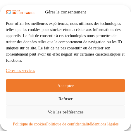
Gérer le consentement
Pour offrir les meilleures expériences, nous utilisons des technologies
telles que les cookies pour stocker et/ou accéder aux informations des
appareils. Le fait de consentir à ces technologies nous permettra de
traiter des données telles que le comportement de navigation ou les ID
uniques sur ce site. Le fait de ne pas consentir ou de retirer son
consentement peut avoir un effet négatif sur certaines caractéristiques et
fonctions.
Gérer les services
Accepter
Refuser
Accueil
Auto Consommation Collective
Voir les préférences
Communautés
À propos
Contact
Mentions légales
Politique de confidentialité
Politique de cookies (UE)
Politique de cookies
Politique de confidentialité
Mentions légales
Copyright © 2026 - IRISOLARIS. Tous droits réservés.