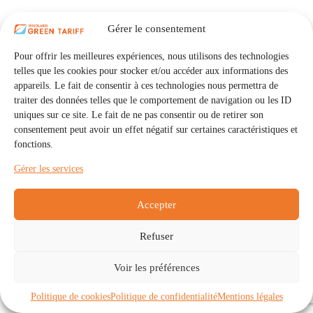
Gérer le consentement
Pour offrir les meilleures expériences, nous utilisons des technologies
telles que les cookies pour stocker et/ou accéder aux informations des
appareils. Le fait de consentir à ces technologies nous permettra de
traiter des données telles que le comportement de navigation ou les ID
uniques sur ce site. Le fait de ne pas consentir ou de retirer son
consentement peut avoir un effet négatif sur certaines caractéristiques et
fonctions.
Gérer les services
Accepter
Refuser
Accueil
Auto Consommation Collective
Voir les préférences
Communautés
À propos
Contact
Mentions légales
Politique de confidentialité
Politique de cookies (UE)
Politique de cookies
Politique de confidentialité
Mentions légales
Copyright © 2026 - IRISOLARIS. Tous droits réservés.