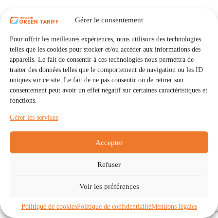
Gérer le consentement
Pour offrir les meilleures expériences, nous utilisons des technologies
telles que les cookies pour stocker et/ou accéder aux informations des
appareils. Le fait de consentir à ces technologies nous permettra de
traiter des données telles que le comportement de navigation ou les ID
uniques sur ce site. Le fait de ne pas consentir ou de retirer son
consentement peut avoir un effet négatif sur certaines caractéristiques et
fonctions.
Gérer les services
Accepter
Refuser
Accueil
Auto Consommation Collective
Voir les préférences
Communautés
À propos
Contact
Mentions légales
Politique de confidentialité
Politique de cookies (UE)
Politique de cookies
Politique de confidentialité
Mentions légales
Copyright © 2026 - IRISOLARIS. Tous droits réservés.