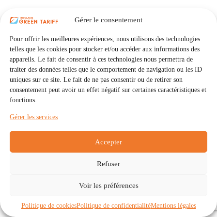
Gérer le consentement
Pour offrir les meilleures expériences, nous utilisons des technologies
telles que les cookies pour stocker et/ou accéder aux informations des
appareils. Le fait de consentir à ces technologies nous permettra de
traiter des données telles que le comportement de navigation ou les ID
uniques sur ce site. Le fait de ne pas consentir ou de retirer son
consentement peut avoir un effet négatif sur certaines caractéristiques et
fonctions.
Gérer les services
Accepter
Refuser
Accueil
Auto Consommation Collective
Voir les préférences
Communautés
À propos
Contact
Mentions légales
Politique de confidentialité
Politique de cookies (UE)
Politique de cookies
Politique de confidentialité
Mentions légales
Copyright © 2026 - IRISOLARIS. Tous droits réservés.