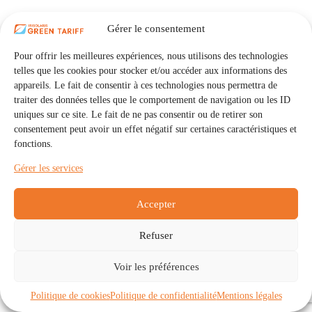
Gérer le consentement
Pour offrir les meilleures expériences, nous utilisons des technologies
telles que les cookies pour stocker et/ou accéder aux informations des
appareils. Le fait de consentir à ces technologies nous permettra de
traiter des données telles que le comportement de navigation ou les ID
uniques sur ce site. Le fait de ne pas consentir ou de retirer son
consentement peut avoir un effet négatif sur certaines caractéristiques et
fonctions.
Gérer les services
Accepter
Refuser
Accueil
Auto Consommation Collective
Voir les préférences
Communautés
À propos
Contact
Mentions légales
Politique de confidentialité
Politique de cookies (UE)
Politique de cookies
Politique de confidentialité
Mentions légales
Copyright © 2026 - IRISOLARIS. Tous droits réservés.