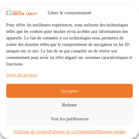
Gérer le consentement
Pour offrir les meilleures expériences, nous utilisons des technologies
telles que les cookies pour stocker et/ou accéder aux informations des
appareils. Le fait de consentir à ces technologies nous permettra de
traiter des données telles que le comportement de navigation ou les ID
uniques sur ce site. Le fait de ne pas consentir ou de retirer son
consentement peut avoir un effet négatif sur certaines caractéristiques et
fonctions.
Gérer les services
Accepter
Refuser
Accueil
Auto Consommation Collective
Voir les préférences
Communautés
À propos
Contact
Mentions légales
Politique de confidentialité
Politique de cookies (UE)
Politique de cookies
Politique de confidentialité
Mentions légales
Copyright © 2026 - IRISOLARIS. Tous droits réservés.