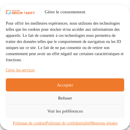
Gérer le consentement
Pour offrir les meilleures expériences, nous utilisons des technologies
telles que les cookies pour stocker et/ou accéder aux informations des
appareils. Le fait de consentir à ces technologies nous permettra de
traiter des données telles que le comportement de navigation ou les ID
uniques sur ce site. Le fait de ne pas consentir ou de retirer son
consentement peut avoir un effet négatif sur certaines caractéristiques et
fonctions.
Gérer les services
Accepter
Refuser
Accueil
Auto Consommation Collective
Voir les préférences
Communautés
À propos
Contact
Mentions légales
Politique de confidentialité
Politique de cookies (UE)
Politique de cookies
Politique de confidentialité
Mentions légales
Copyright © 2026 - IRISOLARIS. Tous droits réservés.