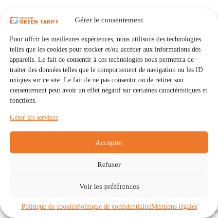
Gérer le consentement
Pour offrir les meilleures expériences, nous utilisons des technologies
telles que les cookies pour stocker et/ou accéder aux informations des
appareils. Le fait de consentir à ces technologies nous permettra de
traiter des données telles que le comportement de navigation ou les ID
uniques sur ce site. Le fait de ne pas consentir ou de retirer son
consentement peut avoir un effet négatif sur certaines caractéristiques et
fonctions.
Gérer les services
Accepter
Refuser
Accueil
Auto Consommation Collective
Voir les préférences
Communautés
À propos
Contact
Mentions légales
Politique de confidentialité
Politique de cookies (UE)
Politique de cookies
Politique de confidentialité
Mentions légales
Copyright © 2026 - IRISOLARIS. Tous droits réservés.