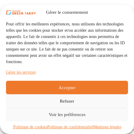
Gérer le consentement
Pour offrir les meilleures expériences, nous utilisons des technologies
telles que les cookies pour stocker et/ou accéder aux informations des
appareils. Le fait de consentir à ces technologies nous permettra de
traiter des données telles que le comportement de navigation ou les ID
uniques sur ce site. Le fait de ne pas consentir ou de retirer son
consentement peut avoir un effet négatif sur certaines caractéristiques et
fonctions.
Gérer les services
Accepter
Refuser
Accueil
Auto Consommation Collective
Voir les préférences
Communautés
À propos
Contact
Mentions légales
Politique de confidentialité
Politique de cookies (UE)
Politique de cookies
Politique de confidentialité
Mentions légales
Copyright © 2026 - IRISOLARIS. Tous droits réservés.