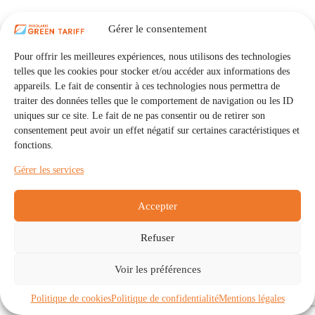
Gérer le consentement
Pour offrir les meilleures expériences, nous utilisons des technologies
telles que les cookies pour stocker et/ou accéder aux informations des
appareils. Le fait de consentir à ces technologies nous permettra de
traiter des données telles que le comportement de navigation ou les ID
uniques sur ce site. Le fait de ne pas consentir ou de retirer son
consentement peut avoir un effet négatif sur certaines caractéristiques et
fonctions.
Gérer les services
Accepter
Refuser
Accueil
Auto Consommation Collective
Voir les préférences
Communautés
À propos
Contact
Mentions légales
Politique de confidentialité
Politique de cookies (UE)
Politique de cookies
Politique de confidentialité
Mentions légales
Copyright © 2026 - IRISOLARIS. Tous droits réservés.