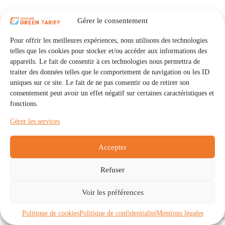
Gérer le consentement
Pour offrir les meilleures expériences, nous utilisons des technologies
telles que les cookies pour stocker et/ou accéder aux informations des
appareils. Le fait de consentir à ces technologies nous permettra de
traiter des données telles que le comportement de navigation ou les ID
uniques sur ce site. Le fait de ne pas consentir ou de retirer son
consentement peut avoir un effet négatif sur certaines caractéristiques et
fonctions.
Gérer les services
Accepter
Refuser
Accueil
Auto Consommation Collective
Voir les préférences
Communautés
À propos
Contact
Mentions légales
Politique de confidentialité
Politique de cookies (UE)
Politique de cookies
Politique de confidentialité
Mentions légales
Copyright © 2026 - IRISOLARIS. Tous droits réservés.