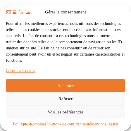
Gérer le consentement
Pour offrir les meilleures expériences, nous utilisons des technologies
telles que les cookies pour stocker et/ou accéder aux informations des
appareils. Le fait de consentir à ces technologies nous permettra de
traiter des données telles que le comportement de navigation ou les ID
uniques sur ce site. Le fait de ne pas consentir ou de retirer son
consentement peut avoir un effet négatif sur certaines caractéristiques et
fonctions.
Gérer les services
Accepter
Refuser
Accueil
Auto Consommation Collective
Voir les préférences
Communautés
À propos
Contact
Mentions légales
Politique de confidentialité
Politique de cookies (UE)
Politique de cookies
Politique de confidentialité
Mentions légales
Copyright © 2026 - IRISOLARIS. Tous droits réservés.