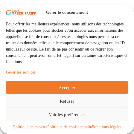
Gérer le consentement
Pour offrir les meilleures expériences, nous utilisons des technologies
telles que les cookies pour stocker et/ou accéder aux informations des
appareils. Le fait de consentir à ces technologies nous permettra de
traiter des données telles que le comportement de navigation ou les ID
uniques sur ce site. Le fait de ne pas consentir ou de retirer son
consentement peut avoir un effet négatif sur certaines caractéristiques et
fonctions.
Gérer les services
Accepter
Refuser
Accueil
Auto Consommation Collective
Voir les préférences
Communautés
À propos
Contact
Mentions légales
Politique de confidentialité
Politique de cookies (UE)
Politique de cookies
Politique de confidentialité
Mentions légales
Copyright © 2026 - IRISOLARIS. Tous droits réservés.