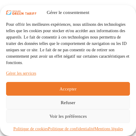
Gérer le consentement
Pour offrir les meilleures expériences, nous utilisons des technologies
telles que les cookies pour stocker et/ou accéder aux informations des
appareils. Le fait de consentir à ces technologies nous permettra de
traiter des données telles que le comportement de navigation ou les ID
uniques sur ce site. Le fait de ne pas consentir ou de retirer son
consentement peut avoir un effet négatif sur certaines caractéristiques et
fonctions.
Gérer les services
Accepter
Refuser
Accueil
Auto Consommation Collective
Voir les préférences
Communautés
À propos
Contact
Mentions légales
Politique de confidentialité
Politique de cookies (UE)
Politique de cookies
Politique de confidentialité
Mentions légales
Copyright © 2026 - IRISOLARIS. Tous droits réservés.