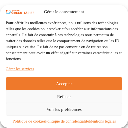
Gérer le consentement
Pour offrir les meilleures expériences, nous utilisons des technologies
telles que les cookies pour stocker et/ou accéder aux informations des
appareils. Le fait de consentir à ces technologies nous permettra de
traiter des données telles que le comportement de navigation ou les ID
uniques sur ce site. Le fait de ne pas consentir ou de retirer son
consentement peut avoir un effet négatif sur certaines caractéristiques et
fonctions.
Gérer les services
Accepter
Refuser
Accueil
Auto Consommation Collective
Voir les préférences
Communautés
À propos
Contact
Mentions légales
Politique de confidentialité
Politique de cookies (UE)
Politique de cookies
Politique de confidentialité
Mentions légales
Copyright © 2026 - IRISOLARIS. Tous droits réservés.