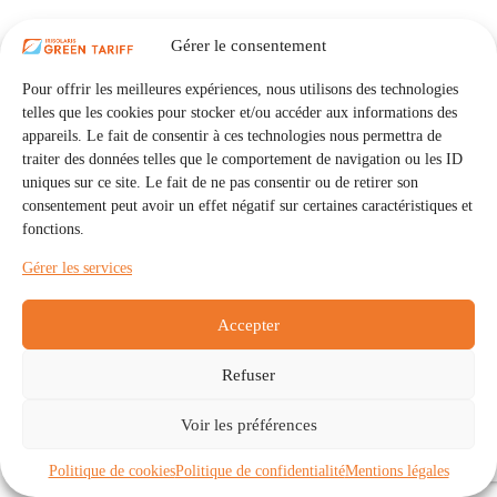
Gérer le consentement
Pour offrir les meilleures expériences, nous utilisons des technologies
telles que les cookies pour stocker et/ou accéder aux informations des
appareils. Le fait de consentir à ces technologies nous permettra de
traiter des données telles que le comportement de navigation ou les ID
uniques sur ce site. Le fait de ne pas consentir ou de retirer son
consentement peut avoir un effet négatif sur certaines caractéristiques et
fonctions.
Gérer les services
Accepter
Refuser
Accueil
Auto Consommation Collective
Voir les préférences
Communautés
À propos
Contact
Mentions légales
Politique de confidentialité
Politique de cookies (UE)
Politique de cookies
Politique de confidentialité
Mentions légales
Copyright © 2026 - IRISOLARIS. Tous droits réservés.