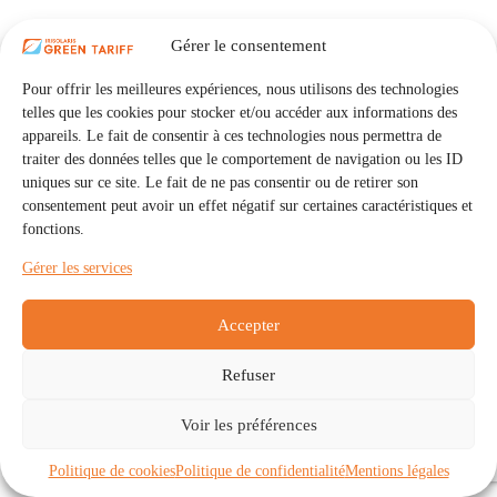
Gérer le consentement
Pour offrir les meilleures expériences, nous utilisons des technologies
telles que les cookies pour stocker et/ou accéder aux informations des
appareils. Le fait de consentir à ces technologies nous permettra de
traiter des données telles que le comportement de navigation ou les ID
uniques sur ce site. Le fait de ne pas consentir ou de retirer son
consentement peut avoir un effet négatif sur certaines caractéristiques et
fonctions.
Gérer les services
Accepter
Refuser
Accueil
Auto Consommation Collective
Voir les préférences
Communautés
À propos
Contact
Mentions légales
Politique de confidentialité
Politique de cookies (UE)
Politique de cookies
Politique de confidentialité
Mentions légales
Copyright © 2026 - IRISOLARIS. Tous droits réservés.