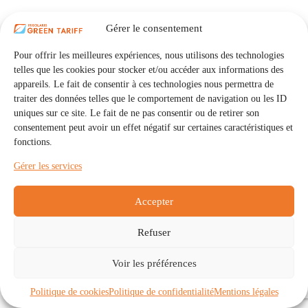
Gérer le consentement
Pour offrir les meilleures expériences, nous utilisons des technologies
telles que les cookies pour stocker et/ou accéder aux informations des
appareils. Le fait de consentir à ces technologies nous permettra de
traiter des données telles que le comportement de navigation ou les ID
uniques sur ce site. Le fait de ne pas consentir ou de retirer son
consentement peut avoir un effet négatif sur certaines caractéristiques et
fonctions.
Gérer les services
Accepter
Refuser
Accueil
Auto Consommation Collective
Voir les préférences
Communautés
À propos
Contact
Mentions légales
Politique de confidentialité
Politique de cookies (UE)
Politique de cookies
Politique de confidentialité
Mentions légales
Copyright © 2026 - IRISOLARIS. Tous droits réservés.