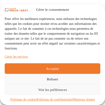
Gérer le consentement
Pour offrir les meilleures expériences, nous utilisons des technologies
telles que les cookies pour stocker et/ou accéder aux informations des
appareils. Le fait de consentir à ces technologies nous permettra de
traiter des données telles que le comportement de navigation ou les ID
uniques sur ce site. Le fait de ne pas consentir ou de retirer son
consentement peut avoir un effet négatif sur certaines caractéristiques et
fonctions.
Gérer les services
Accepter
Refuser
Accueil
Auto Consommation Collective
Voir les préférences
Communautés
À propos
Contact
Mentions légales
Politique de confidentialité
Politique de cookies (UE)
Politique de cookies
Politique de confidentialité
Mentions légales
Copyright © 2026 - IRISOLARIS. Tous droits réservés.