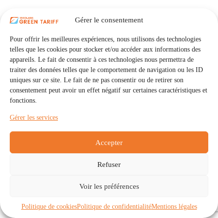
Gérer le consentement
Pour offrir les meilleures expériences, nous utilisons des technologies
telles que les cookies pour stocker et/ou accéder aux informations des
appareils. Le fait de consentir à ces technologies nous permettra de
traiter des données telles que le comportement de navigation ou les ID
uniques sur ce site. Le fait de ne pas consentir ou de retirer son
consentement peut avoir un effet négatif sur certaines caractéristiques et
fonctions.
Gérer les services
Accepter
Refuser
Accueil
Auto Consommation Collective
Voir les préférences
Communautés
À propos
Contact
Mentions légales
Politique de confidentialité
Politique de cookies (UE)
Politique de cookies
Politique de confidentialité
Mentions légales
Copyright © 2026 - IRISOLARIS. Tous droits réservés.